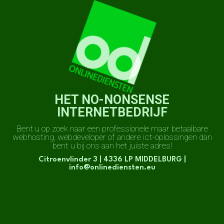
HET NO-NONSENSE
INTERNETBEDRIJF
Bent u op zoek naar een professionele maar betaalbare
webhosting, webdeveloper of andere ict-oplossingen dan
bent u bij ons aan het juiste adres!
Citroenvlinder 3 | 4336 LP MIDDELBURG |
info@onlinediensten.eu